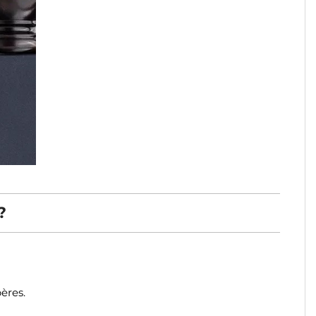
?
ères.