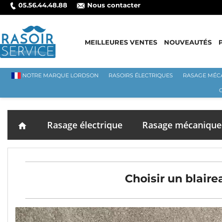
05.56.44.48.88
Nous contacter
MEILLEURES VENTES
NOUVEAUTÉS
NOTRE MARQUE LORDSON
RASOIRS ÉLECTRIQUES
RASAGE MÉC
Rasage électrique
Rasage mécanique
home
Choisir un blaire