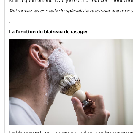
Mais à quoi servent-ils au juste et surtout comment chois
Retrouvez les conseils du spécialiste rasoir-service.fr pou
.
La fonction du blaireau de rasage:
Le blaireau est communément utilisé pour le rasage méca