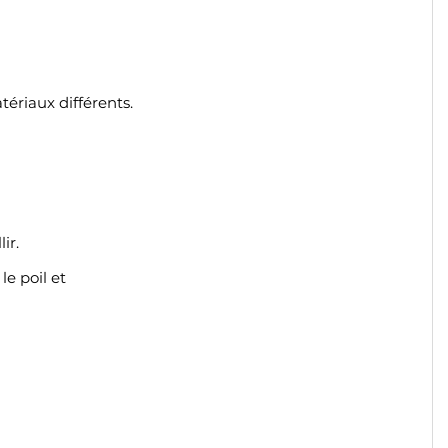
ériaux différents.
lir.
e poil et