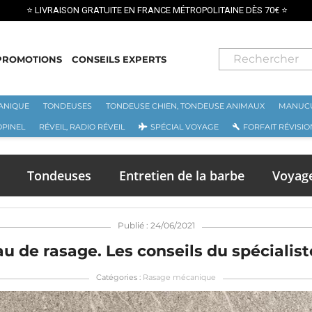
PROMOTIONS
CONSEILS EXPERTS
ANIQUE
TONDEUSES
TONDEUSE CHIEN, TONDEUSE ANIMAUX
MANUCU
OPINEL
RÉVEIL, RADIO RÉVEIL
SPÉCIAL VOYAGE
FORFAIT RÉVISIO
Tondeuses
Entretien de la barbe
Voyag
Publié : 24/06/2021
au de rasage. Les conseils du spécialiste
Catégories :
Rasage mécanique