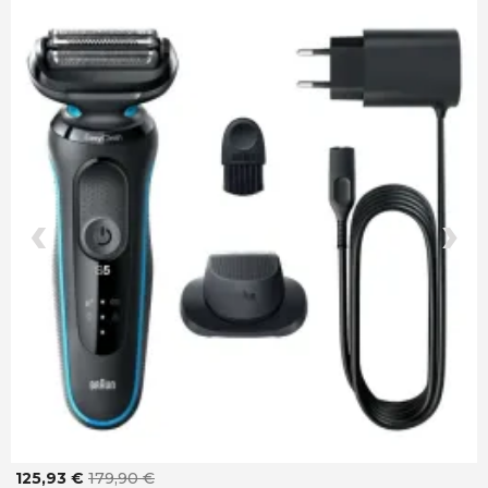
‹
›
125,93 €
179,90 €