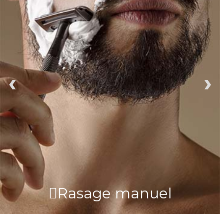
‹
›
Rasage manuel