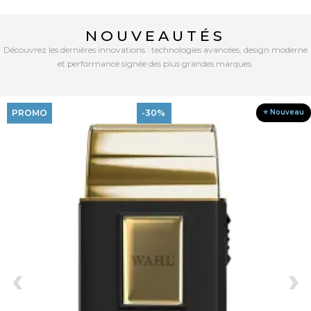
NOUVEAUTÉS
Découvrez les dernières innovations : technologies avancées, design moderne
et performance signée des plus grandes marques.
PROMO
-30%
⭐ Nouveau
‹
›