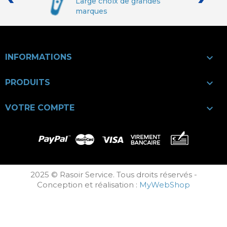
Large choix de grandes
marques

INFORMATIONS

PRODUITS

VOTRE COMPTE
2025 © Rasoir Service. Tous droits réservés -
Conception et réalisation :
MyWebShop