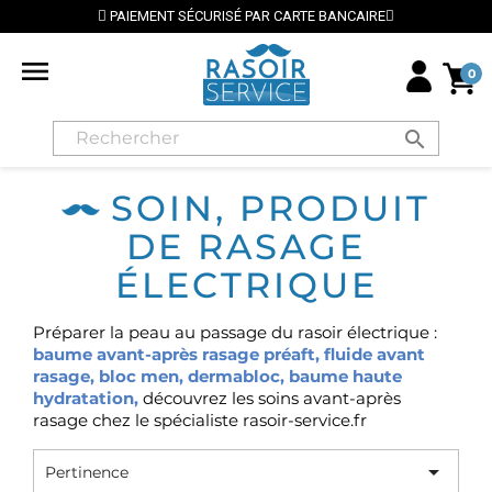
PAIEMENT SÉCURISÉ PAR CARTE BANCAIRE

0
search
SOIN, PRODUIT
DE RASAGE
ÉLECTRIQUE
Préparer la peau au passage du rasoir électrique :
baume avant-après rasage préaft
,
fluide avant
rasage
,
bloc men
,
dermabloc
,
baume haute
hydratation
,
découvrez les soins avant-après
rasage chez le spécialiste rasoir-service.fr

Pertinence