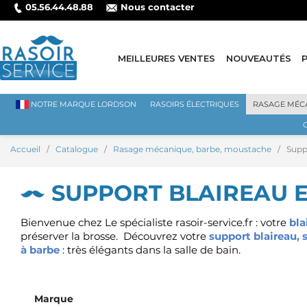
05.56.44.48.88
Nous contacter
MEILLEURES VENTES
NOUVEAUTÉS
NOTRE MARQUE LORDSON
RASOIRS ÉLECTRIQUES
RASAGE MÉC
Accueil
Catalogue
Rasage mécanique, barbe, moustache
Suppo
SUPPORT BLAIREAU E
Bienvenue chez Le spécialiste rasoir-service.fr : votre
bla
préserver la brosse.
Découvrez votre
support blaireau, 
à barbe
: très élégants dans la salle de bain.
Marque