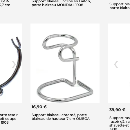
RDSON,
Support blaireau incliné en Laiton,
Support bla
6,7 cm
porte blaireau MONDIAL 1908
porte blair
16,90 €
39,90 €
orte rasoir
Support blaireau chromé, porte
Support raso
roit coupe
blaireau de hauteur 7 cm OMEGA
rasoir g2, r
 1908
shavette et
1908