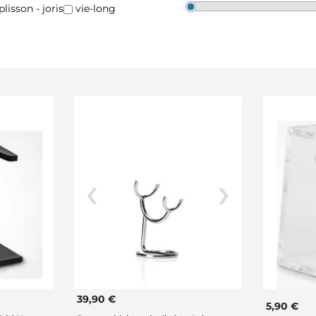
plisson - joris
vie-long
39,90 €
5,90 €