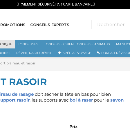
PROMOTIONS
CONSEILS EXPERTS
ANIQUE
TONDEUSES
TONDEUSE CHIEN, TONDEUSE ANIMAUX
MANUCU
OPINEL
RÉVEIL, RADIO RÉVEIL
SPÉCIAL VOYAGE
FORFAIT RÉVISIO
rt blaireau et rasoir
T RASOIR
ireau de rasage
doit sécher la tête en bas pour bien
support rasoir
,
les supports
avec
bol à raser
pour le
savon
Prix