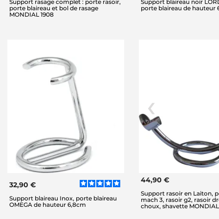
Support rasage complet : porte rasoir,
Support blaireau noir LO
porte blaireau et bol de rasage
porte blaireau de hauteur 
MONDIAL 1908
44,90 €
32,90 €
Support rasoir en Laiton, p
Support blaireau Inox, porte blaireau
mach 3, rasoir g2, rasoir d
OMEGA de hauteur 6,8cm
choux, shavette MONDIAL