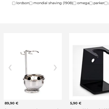
lordson
mondial shaving (1908)
omega
parker
89,90 €
5,90 €