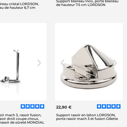
Support blaireau Inox, porte blaireau
ireau cristal LORDSON,
de hauteur 7.5 cm LORDSON
eau de hauteur 6,7 cm
22,90 €
ir mach 3, rasoir fusion,
Support rasoir en laiton LORDSON,
asoir droit coupe choux,
porte rasoir mach 3 et fusion Gillette
 rasoir de sûreté MONDIAL