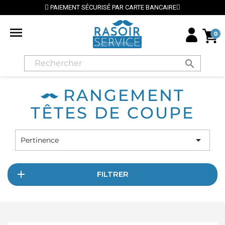
PAIEMENT SÉCURISÉ PAR CARTE BANCAIRE

0
search
RANGEMENT
TÊTES DE COUPE

Pertinence
FILTRER