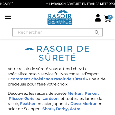
⭐ LIVRAISON GRATUITE EN FRANCE MÉTROPOLITAINE DÈS 70€ ⭐

0
search
RASOIR DE
SÛRETÉ
Votre rasoir de sûreté vous attend chez Le
spécialiste rasoir-service.fr : Nos conseilsd’expert
«
comment choisir son rasoir de sûreté
»
une aide
précieuse pour faire votre choix.
Découvrez les rasoirs de sureté
Merkur
,
Parker
,
Plisson-Joris
ou
Lordson
et toutes les lames de
rasoir,
Feather
en acier japonais,
Dovo-Merkur
en
acier de Solingen,
Shark
,
Derby
,
Astra
.