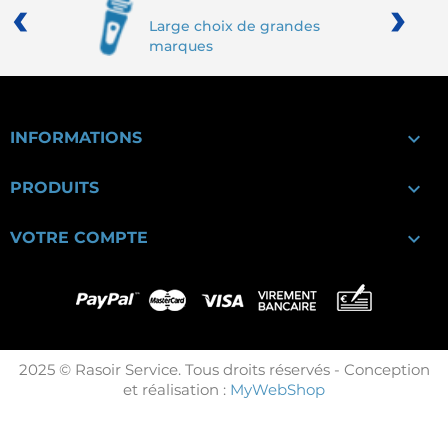
‹
›
Large choix de grandes
marques

INFORMATIONS

PRODUITS

VOTRE COMPTE
2025 © Rasoir Service. Tous droits réservés - Conception
et réalisation :
MyWebShop