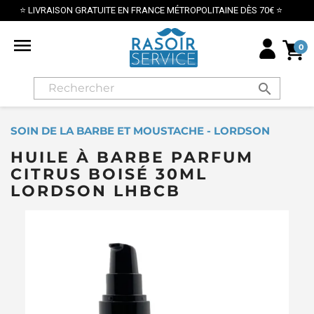
N GRATUITE EN FRANCE MÉTROPOLITAINE DÈS 70€ ⭐

0
search
SOIN DE LA BARBE ET MOUSTACHE - LORDSON
HUILE À BARBE PARFUM
CITRUS BOISÉ 30ML
LORDSON LHBCB