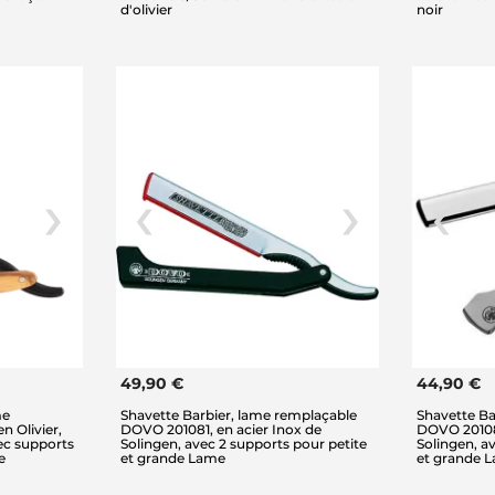
d'olivier
noir
49,90 €
44,90 €
me
Shavette Barbier, lame remplaçable
Shavette Ba
n Olivier,
DOVO 201081, en acier Inox de
DOVO 20108
ec supports
Solingen, avec 2 supports pour petite
Solingen, a
e
et grande Lame
et grande 