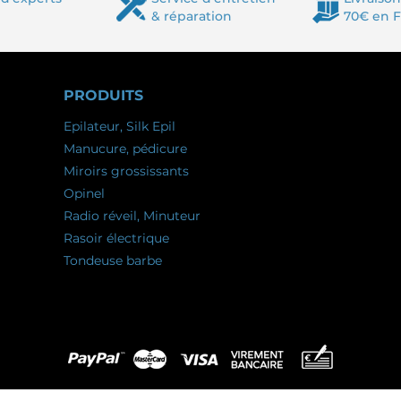
& réparation
70€ en 
PRODUITS
Epilateur, Silk Epil
Manucure, pédicure
Miroirs grossissants
Opinel
Radio réveil, Minuteur
Rasoir électrique
Tondeuse barbe