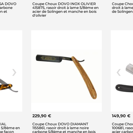
SA DOVO
Coupe Choux DOVO INOX OLIVIER
Coupe Chou
 carbone
415875, rasoir droit à lame 5/8ème en
droit à lam
n et
acier de Solingen et manche en bois
de Solinge
d'olivier
229,90 €
149,90 €
IAL
Coupe Choux DOVO DIAMANT
Coupe Cho
me 5/8ème en
1155861, rasoir droit à lame noire
100681, ras
he façon
carbone 5/8ème et manche en bois
acier carbo