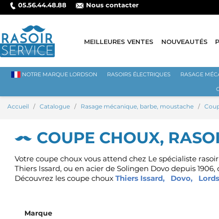
05.56.44.48.88
Nous contacter
CARTE BANCAIRE
MEILLEURES VENTES
NOUVEAUTÉS
NOTRE MARQUE LORDSON
RASOIRS ÉLECTRIQUES
RASAGE MÉC
Accueil
Catalogue
Rasage mécanique, barbe, moustache
Coup
COUPE CHOUX, RASOI
Votre coupe choux vous attend chez Le spécialiste rasoir-s
Thiers Issard,
ou en acier de Solingen Dovo depuis 1906, c
Découvrez les coupe choux
Thiers Issard
,
Dovo
,
Lord
Marque