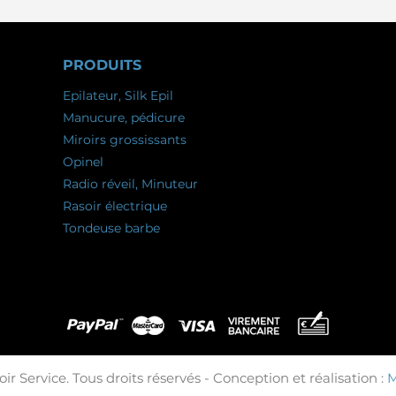
PRODUITS
Epilateur, Silk Epil
Manucure, pédicure
Miroirs grossissants
Opinel
Radio réveil, Minuteur
Rasoir électrique
Tondeuse barbe
ir Service. Tous droits réservés - Conception et réalisation :