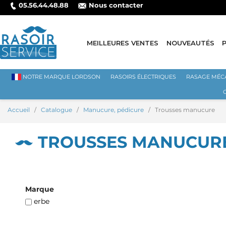
05.56.44.48.88
Nous contacter
PAIEMENT SÉCURISÉ PAR CARTE BANCAIRE
MEILLEURES VENTES
NOUVEAUTÉS
NOTRE MARQUE LORDSON
RASOIRS ÉLECTRIQUES
RASAGE MÉC
Accueil
Catalogue
Manucure, pédicure
Trousses manucure
TROUSSES MANUCUR
Marque
erbe