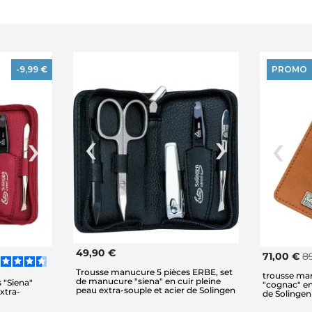
-9,99 €
PROMO
49,90 €
71,00 €
8
Trousse manucure 5 pièces ERBE, set
trousse ma
de manucure "siena" en cuir pleine
 "Siena"
"cognac" en
peau extra-souple et acier de Solingen
xtra-
de Solingen