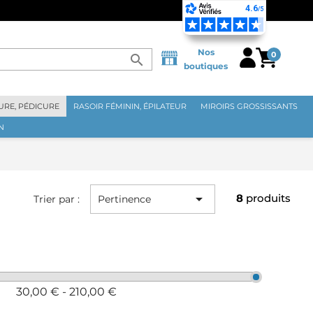
⭐
Nos
0
search
boutiques
RE, PÉDICURE
RASOIR FÉMININ, ÉPILATEUR
MIROIRS GROSSISSANTS
N

8
produits
Trier par :
Pertinence
30,00 € - 210,00 €