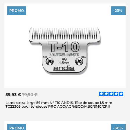
PROMO
-25%
59,93 €
79,90 €
Lame extra-large 59 mm N° T10 ANDIS, Tête de coupe 1.5 mm
TC22305 pour tondeuse PRO AGC/AGR/BGC/MBG/SMC/ZRII
PROMO
-30%