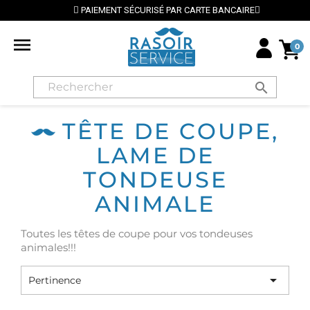
PAIEMENT SÉCURISÉ PAR CARTE BANCAIRE

0
search
TÊTE DE COUPE,
LAME DE
TONDEUSE
ANIMALE
Toutes les têtes de coupe pour vos tondeuses
animales!!!

Pertinence