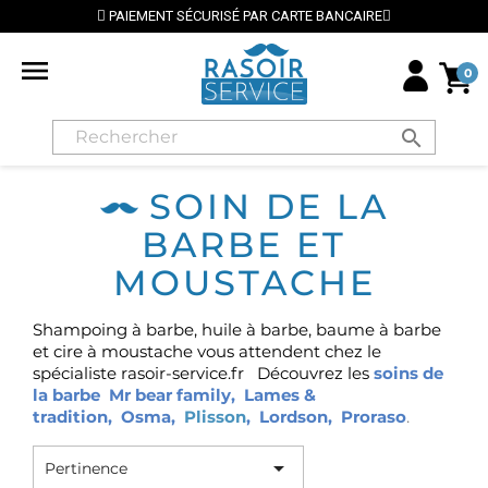
PAIEMENT SÉCURISÉ PAR CARTE BANCAIRE

0
search
SOIN DE LA
BARBE ET
MOUSTACHE
Shampoing à barbe, huile à barbe, baume à barbe
et cire à moustache vous attendent chez le
spécialiste rasoir-service.fr D
écouvrez les
soins de
la barbe
Mr bear family
,
Lames &
tradition
,
Osma
,
Plisson
,
Lordson
,
Proraso
.

Pertinence