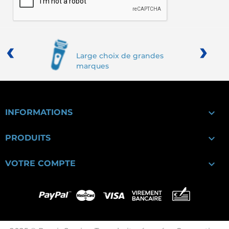
‹
›
Large choix de grandes
marques

INFORMATIONS

PRODUITS

VOTRE COMPTE