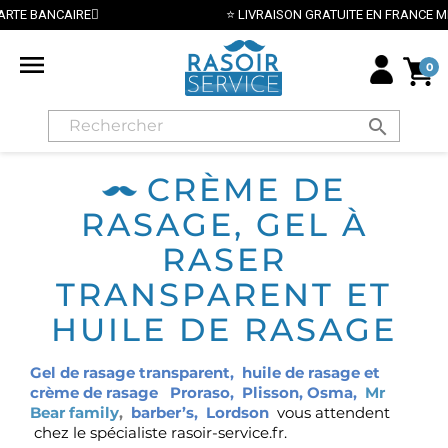
AIRE
⭐ LIVRAISON GRATUITE EN FRANCE MÉTROPOLITA

0
search
CRÈME DE
RASAGE, GEL À
RASER
TRANSPARENT ET
HUILE DE RASAGE
Gel de rasage transparent
,
huile de rasage
et
crème de rasage
Proraso
,
Plisson
,
Osma
,
Mr
Bear family
,
barber’s
,
Lordson
vous attendent
chez le spécialiste rasoir-service.fr.