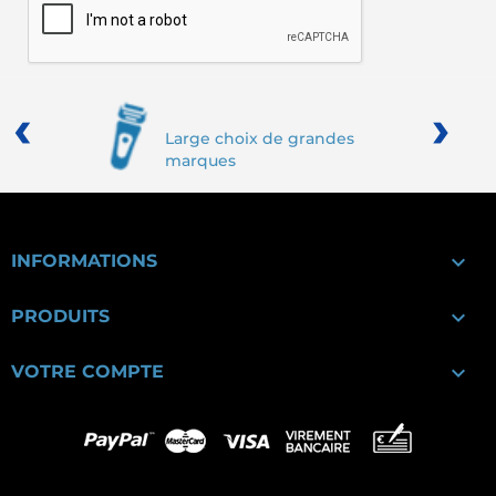
‹
›
Large choix de grandes
marques

INFORMATIONS

PRODUITS

VOTRE COMPTE