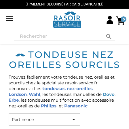
PAIEMENT SÉCURISÉ PAR CARTE BANCAIRE

0
search
TONDEUSE NEZ
OREILLES SOURCILS
Trouvez facilement votre tondeuse nez, oreilles et
sourcils chez le spécialiste rasoir-service.fr
découvrez : Les
tondeuses nez-oreilles
Lordson
,
Wahl
, les tondeuses manuelles de
Dovo
,
Erbe
, les tondeuses multifonction avec accessoire
nez-oreilles de
Philips
et
Panasonic

Pertinence