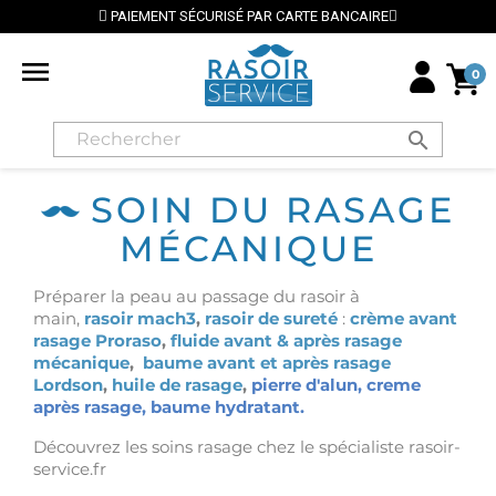
PAIEMENT SÉCURISÉ PAR CARTE BANCAIRE
⭐ 

0
search
SOIN DU RASAGE
MÉCANIQUE
Préparer la peau au passage du rasoir à
main,
rasoir mach3
,
rasoir de sureté
:
crème avant
rasage Proraso
,
fluide avant & après rasage
mécanique
,
baume avant et après rasage
Lordson
,
huile de rasage
,
pierre d'alun, creme
après rasage, baume hydratant.
Découvrez les soins rasage chez le spécialiste rasoir-
service.fr