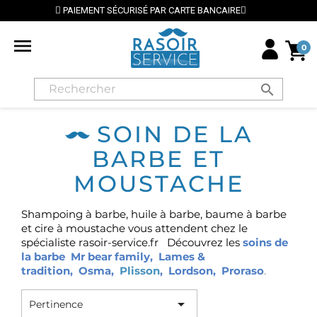
PAIEMENT SÉCURISÉ PAR CARTE BANCAIRE
⭐ LIVR

0
search
SOIN DE LA
BARBE ET
MOUSTACHE
Shampoing à barbe, huile à barbe, baume à barbe
et cire à moustache vous attendent chez le
spécialiste rasoir-service.fr D
écouvrez les
soins de
la barbe
Mr bear family
,
Lames &
tradition
,
Osma
,
Plisson
,
Lordson
,
Proraso
.

Pertinence