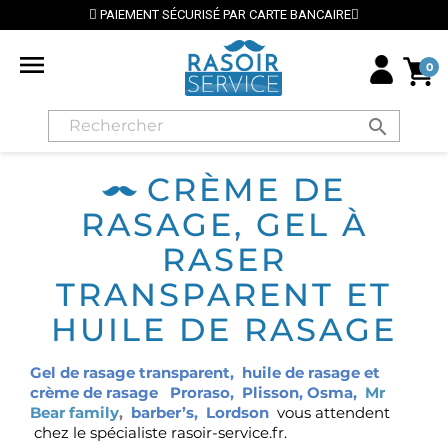
PAIEMENT SÉCURISÉ PAR CARTE BANCAIRE
⭐ LI

0
search
CRÈME DE
RASAGE, GEL À
RASER
TRANSPARENT ET
HUILE DE RASAGE
Gel de rasage transparent
,
huile de rasage
et
crème de rasage
Proraso
,
Plisson
,
Osma
,
Mr
Bear family
,
barber’s
,
Lordson
vous attendent
chez le spécialiste rasoir-service.fr.