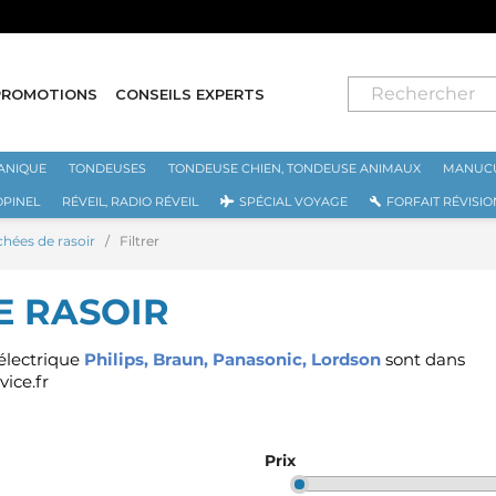
⭐ LIVRAISON GRATUITE EN FRANCE MÉTROPOLITAINE DÈS 70€ ⭐
PROMOTIONS
CONSEILS EXPERTS
ANIQUE
TONDEUSES
TONDEUSE CHIEN, TONDEUSE ANIMAUX
MANUCU
OPINEL
RÉVEIL, RADIO RÉVEIL
SPÉCIAL VOYAGE
FORFAIT RÉVISIO
chées de rasoir
Filtrer
E RASOIR
 électrique
Philips
,
Braun
,
Panasonic
,
Lordson
sont dans
vice.fr
Prix