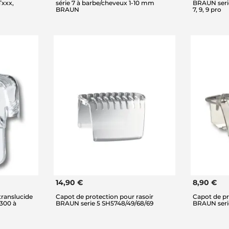
Txxx,
série 7 à barbe/cheveux 1-10 mm
BRAUN serie 5
BRAUN
7, 9, 9 pro
14,90 €
8,90 €
translucide
Capot de protection pour rasoir
Capot de pro
 300 à
BRAUN serie 5 SH5748/49/68/69
BRAUN serie