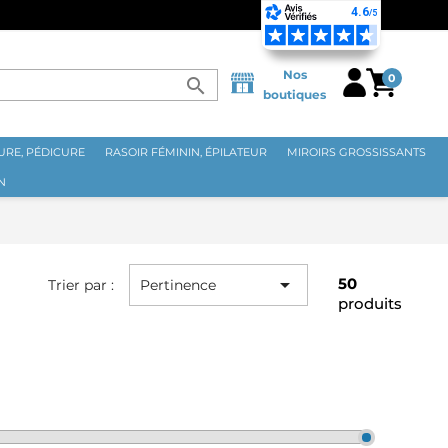
Nos
0
search
boutiques
RE, PÉDICURE
RASOIR FÉMININ, ÉPILATEUR
MIROIRS GROSSISSANTS
N

50
Trier par :
Pertinence
produits