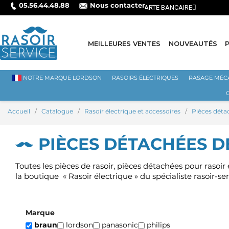
05.56.44.48.88
Nous contacter
MEILLEURES VENTES
NOUVEAUTÉS
NOTRE MARQUE LORDSON
RASOIRS ÉLECTRIQUES
RASAGE MÉC
Accueil
Catalogue
Rasoir électrique et accessoires
Pièces déta
PIÈCES DÉTACHÉES D
Toutes les pièces de rasoir, pièces détachées pour rasoir
la boutique
« Rasoir électrique » du spécialiste rasoir-ser
Marque
braun
lordson
panasonic
philips