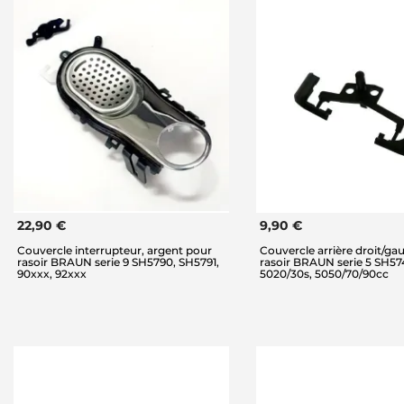
22,90 €
9,90 €
Couvercle interrupteur, argent pour
Couvercle arrière droit/ga
rasoir BRAUN serie 9 SH5790, SH5791,
rasoir BRAUN serie 5 SH57
90xxx, 92xxx
5020/30s, 5050/70/90cc