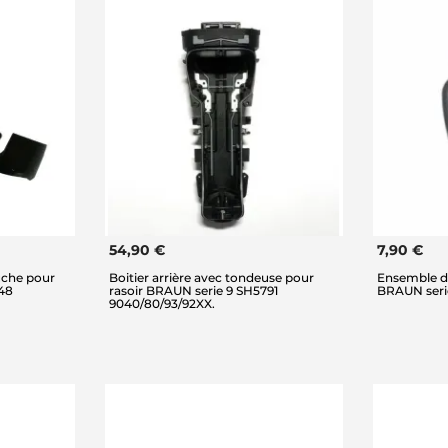
54,90 €
7,90 €
uche pour
Boitier arrière avec tondeuse pour
Ensemble de
48
rasoir BRAUN serie 9 SH5791
BRAUN seri
9040/80/93/92XX.