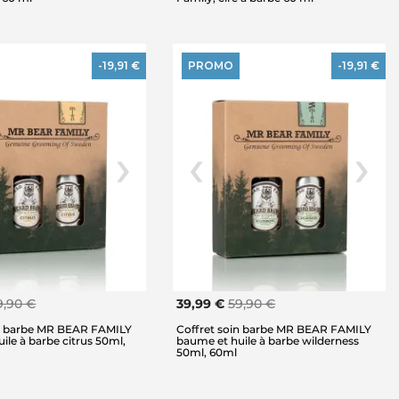
-19,91 €
PROMO
-19,91 €
9,90 €
39,99 €
59,90 €
in barbe MR BEAR FAMILY
Coffret soin barbe MR BEAR FAMILY
ile à barbe citrus 50ml,
baume et huile à barbe wilderness
50ml, 60ml