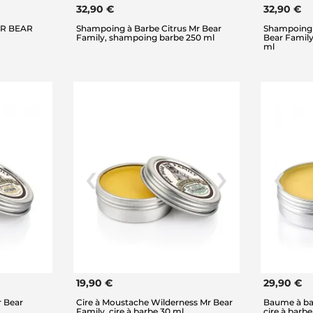
32,90 €
32,90 €
MR BEAR
Shampoing à Barbe Citrus Mr Bear
Shampoing 
Family, shampoing barbe 250 ml
Bear Famil
ml
19,90 €
29,90 €
r Bear
Cire à Moustache Wilderness Mr Bear
Baume à bar
Family, cire à barbe 30 ml
cire à barb