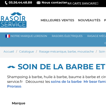
05.56.44.48.88
Nous contacter
MEILLEURES VENTES
NOUVEAUTÉS
NOTRE MARQUE LORDSON
RASOIRS ÉLECTRIQUES
RASAGE MÉC
Accueil
Catalogue
Rasage mécanique, barbe, moustache
Soin
SOIN DE LA BARBE E
Shampoing à barbe, huile à barbe, baume à barbe et cire
service.fr D
écouvrez les
soins de la barbe
Mr bear fam
Proraso
.
Marque