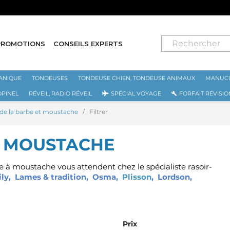
⭐ LIVRAISON GRATUITE EN FRANCE MÉTROPOLITAINE DÈS
PROMOTIONS
CONSEILS EXPERTS
ANIQUE
TONDEUSES
TONDEUSE CHIEN, TONDEUSE ANIMAUX
MANUCU
OPINEL
RÉVEIL, RADIO RÉVEIL
SPÉCIAL VOYAGE
FORFAIT RÉVISIO
 de la barbe et moustache
Filtrer
T MOUSTACHE
 à moustache vous attendent chez le spécialiste rasoir-
ily
,
Lames & tradition
,
Osma
,
Plisson
,
Lordson
,
Prix