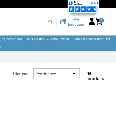
 70€ ⭐
Nos
0
search
boutiques
RE, PÉDICURE
RASOIR FÉMININ, ÉPILATEUR
MIROIRS GROSSISSANTS
N

16
Trier par :
Pertinence
produits