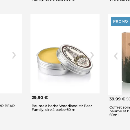
PROMO
29,90 €
39,99 €
5
 MR BEAR
Baume à barbe Woodland Mr Bear
Coffret so
Family, cire à barbe 60 ml
baume et hu
60ml