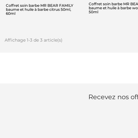
Coffret soin barbe MR BE
Coffret soin barbe MR BEAR FAMILY
baume et huile à barbe w
baume et huile à barbe citrus 50ml,
50ml
60ml
Affichage 1-3 de 3 article(s)
Recevez nos off