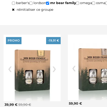
barber's
lordson
mr bear family
omega
osma
réinitialiser ce groupe
PROMO
-19,91 €
59,90 €
39,99 €
59,90 €