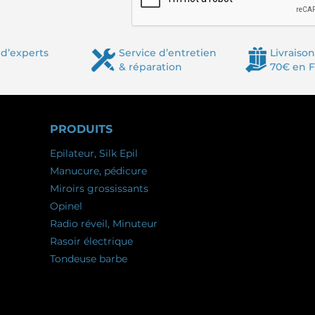
d’experts
Service d’entretien
Livraison
& réparation
70€ en 
PRODUITS
Epilateur, Silk Epil
Manucure, pédicure
Miroirs grossissants
Opinel
Radio réveil, Minuteur
Rasoir électrique
Tondeuse barbe