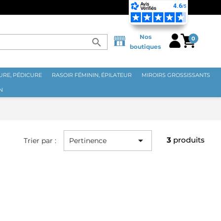
Nos
0
search
boutiques
RE, PÉDICURE
RASOIR FÉMININ, ÉPILATEUR
MIROIRS GROSSISSANTS
N

3
produits
Trier par :
Pertinence