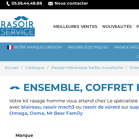
05.56.44.48.88
Nous contacter
MEILLEURES VENTES
NOUVEAUTÉS
NOTRE MARQUE LORDSON
RASOIRS ÉLECTRIQUES
RASAGE MÉC
Accueil
Catalogue
Rasage mécanique, barbe, moustache
Ense
ENSEMBLE, COFFRET 
Votre kit rasage homme vous attend chez Le spécialiste r
avec
blaireau
,
rasoir mach3
ou
rasoir de sûreté
sur
sup
Omega
,
Osma
,
Mr Bear Family
Marque