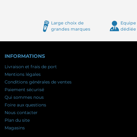
Large choix de
Equipe 
grandes marques
dédiée
INFORMATIONS
Livraison et frais de port
Mentions légales
Conditions générales de ventes
Paiement sécurisé
Qui sommes nous
Foire aux questions
Nous contacter
Plan du site
Magasins