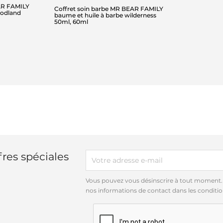
AR FAMILY
Coffret soin barbe MR BEAR FAMILY
oodland
baume et huile à barbe wilderness
50ml, 60ml
res spéciales
Vous pouvez vous désinscrire à tout moment.
nos informations de contact dans les conditions