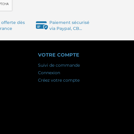
 offerte dès
Paiement sécurisé
France
via Paypal, CB...
VOTRE COMPTE
Suivi de commande
Connexion
Créez votre compte