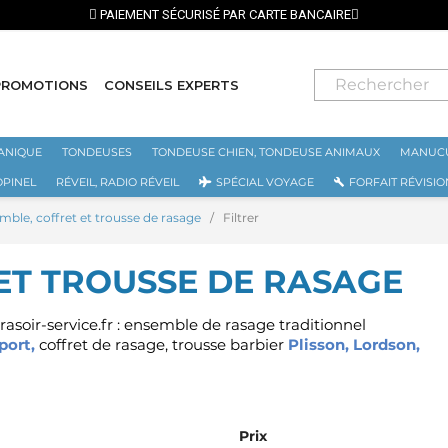
PAIEMENT SÉCURISÉ PAR CARTE BANCAIRE
PROMOTIONS
CONSEILS EXPERTS
ANIQUE
TONDEUSES
TONDEUSE CHIEN, TONDEUSE ANIMAUX
MANUCU
OPINEL
RÉVEIL, RADIO RÉVEIL
SPÉCIAL VOYAGE
FORFAIT RÉVISIO
mble, coffret et trousse de rasage
Filtrer
ET TROUSSE DE RASAGE
asoir-service.fr : ensemble de rasage traditionnel
port
,
coffret de rasage, trousse barbier
Plisson
,
Lordson
,
Prix