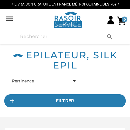
⭐ LIVRAISON GRATUITE EN FRANCE MÉTROPOLITAINE DÈS 70€ ⭐

0
search
EPILATEUR, SILK
EPIL

Pertinence
FILTRER