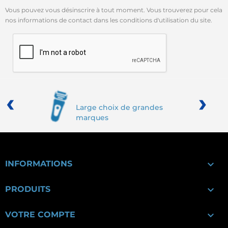
Vous pouvez vous désinscrire à tout moment. Vous trouverez pour cela
nos informations de contact dans les conditions d'utilisation du site.
‹
›
Large choix de grandes
marques

INFORMATIONS

PRODUITS

VOTRE COMPTE