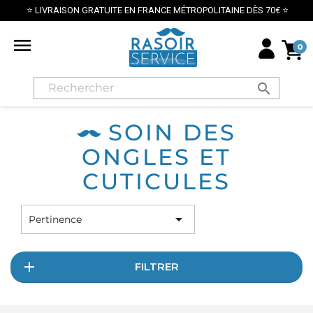
⭐ LIVRAISON GRATUITE EN FRANCE MÉTROPOLITAINE DÈS 70€ ⭐

0
search
SOIN DES
ONGLES ET
CUTICULES

Pertinence
FILTRER