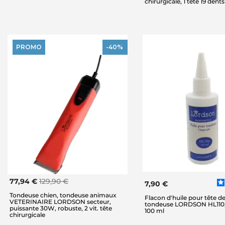
chirurgicale, 1 tête 19 dents
PROMO
-40%
77,94 €
129,90 €
7,90 €
Tondeuse chien, tondeuse animaux
Flacon d'huile pour tête d
VETERINAIRE LORDSON secteur,
tondeuse LORDSON HL110,
puissante 30W, robuste, 2 vit. tête
100 ml
chirurgicale