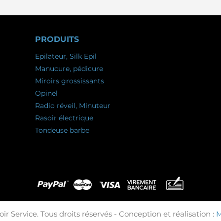
PRODUITS
Epilateur, Silk Epil
Manucure, pédicure
Miroirs grossissants
Opinel
Radio réveil, Minuteur
Rasoir électrique
Tondeuse barbe
ir Service. Tous droits réservés - Conception et réalisation :