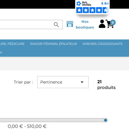
URISÉ PAR CARTE BANCAIRE
Nos
0
search
boutiques
RE, PÉDICURE
RASOIR FÉMININ, ÉPILATEUR
MIROIRS GROSSISSANTS
N

21
Trier par :
Pertinence
produits
0,00 € - 510,00 €