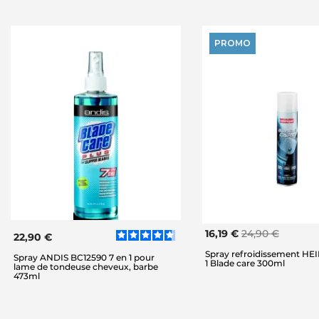
PROMO
16,19 €
24,90 €
22,90 €
Spray refroidissement HE
Spray ANDIS BC12590 7 en 1 pour
1 Blade care 300ml
lame de tondeuse cheveux, barbe
473ml