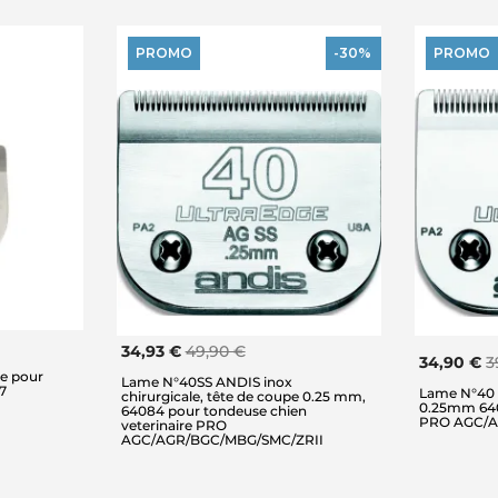
PROMO
-30%
PROMO
34,93 €
49,90 €
34,90 €
3
e pour
Lame N°40SS ANDIS inox
7
Lame N°40 
chirurgicale, tête de coupe 0.25 mm,
0.25mm 640
64084 pour tondeuse chien
PRO AGC/A
veterinaire PRO
AGC/AGR/BGC/MBG/SMC/ZRII