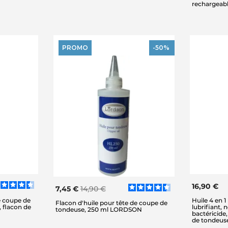
rechargeabl
PROMO
-50%
16,90 €
7,45 €
14,90 €
e coupe de
Huile 4 en 
Flacon d'huile pour tête de coupe de
 flacon de
lubrifiant, 
tondeuse, 250 ml LORDSON
bactéricide,
de tondeus