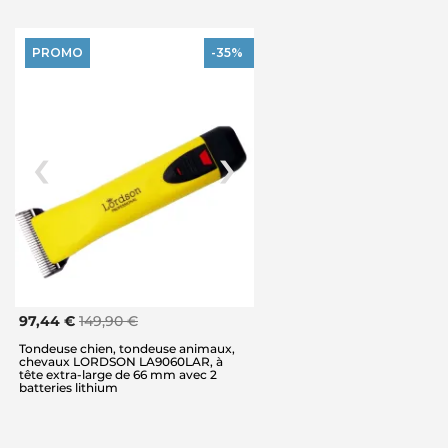
PROMO
-35%
97,44 €
149,90 €
Tondeuse chien, tondeuse animaux,
chevaux LORDSON LA9060LAR, à
tête extra-large de 66 mm avec 2
batteries lithium