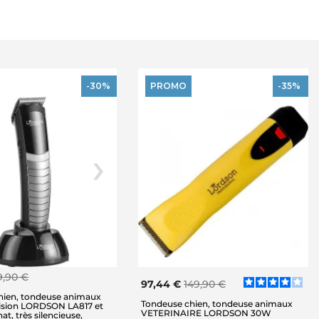
-30%
PROMO
-35%
9,90 €
97,44 €
149,90 €
hien, tondeuse animaux
Tondeuse chien, tondeuse animaux
cision LORDSON LA817 et
VETERINAIRE LORDSON 30W
t, très silencieuse,