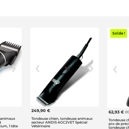
Solde !
249,90 €
62,93 €
8
 animaux
Tondeuse chien, tondeuse animaux
Tondeuse c
N
secteur ANDIS AGC2VET Spécial
pro de pré
ium, 1 tête
Vétérinaire
tondeuse cha