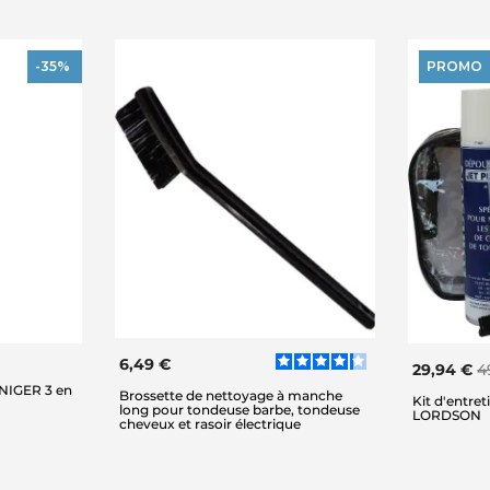
-35%
PROMO
6,49 €
29,94 €
4
INIGER 3 en
Brossette de nettoyage à manche
Kit d'entre
long pour tondeuse barbe, tondeuse
LORDSON
cheveux et rasoir électrique