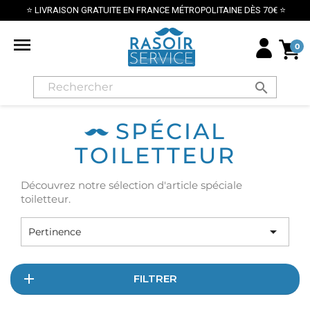
⭐ LIVRAISON GRATUITE EN FRANCE MÉTROPOLITAINE DÈS 70€ ⭐

0
search
SPÉCIAL
TOILETTEUR
Découvrez notre sélection d'article spéciale
toiletteur.

Pertinence
FILTRER