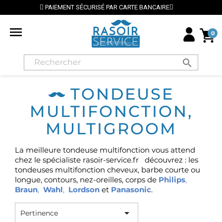
PAIEMENT SÉCURISÉ PAR CARTE BANCAIRE

0
search
TONDEUSE
MULTIFONCTION,
MULTIGROOM
La meilleure tondeuse multifonction vous attend
chez le spécialiste rasoir-service.fr découvrez : les
tondeuses multifonction
cheveux, barbe courte ou
longue, contours, nez-oreilles, corps de
Philips
,
Braun
,
Wahl
,
Lordson
et
Panasonic
.

Pertinence