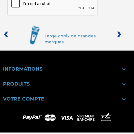
‹
›
Large choix de grandes
marques

INFORMATIONS

PRODUITS

VOTRE COMPTE