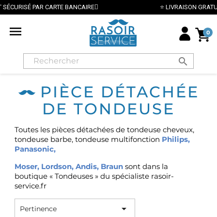
⭐ LIVRAISON GRATUITE EN FRANCE MÉTROPOLITAINE DÈS 70€ 

0
search
PIÈCE DÉTACHÉE
DE TONDEUSE
Toutes les pièces détachées de tondeuse cheveux,
tondeuse barbe, tondeuse multifonction
Philips
,
Panasonic
,
Moser,
Lordson
,
Andis
,
Braun
sont dans la
boutique « Tondeuses » du spécialiste rasoir-
service.fr

Pertinence