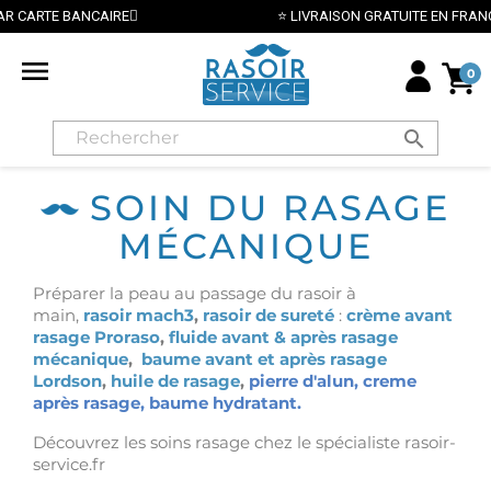
⭐ LIVRAISON GRATUITE EN FRANCE MÉTROPOLITAINE 

0
search
SOIN DU RASAGE
MÉCANIQUE
Préparer la peau au passage du rasoir à
main,
rasoir mach3
,
rasoir de sureté
:
crème avant
rasage Proraso
,
fluide avant & après rasage
mécanique
,
baume avant et après rasage
Lordson
,
huile de rasage
,
pierre d'alun, creme
après rasage, baume hydratant.
Découvrez les soins rasage chez le spécialiste rasoir-
service.fr