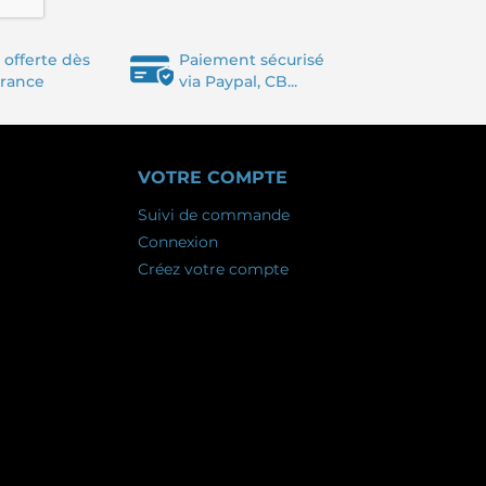
 offerte dès
Paiement sécurisé
France
via Paypal, CB...
VOTRE COMPTE
Suivi de commande
Connexion
Créez votre compte