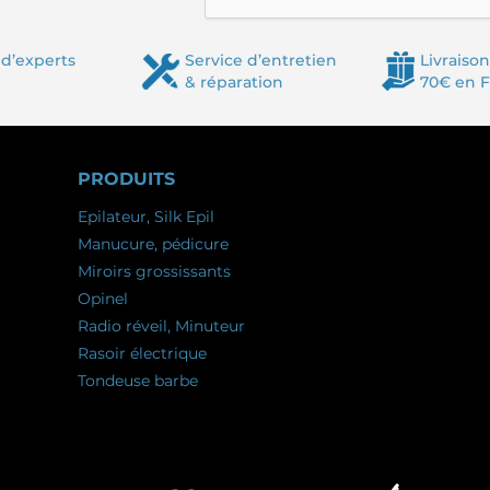
d’experts
Service d’entretien
Livraison
& réparation
70€ en 
PRODUITS
Epilateur, Silk Epil
Manucure, pédicure
Miroirs grossissants
Opinel
Radio réveil, Minuteur
Rasoir électrique
Tondeuse barbe