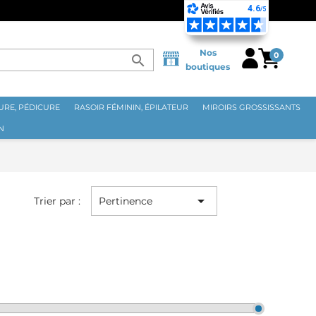
Nos
0
search
boutiques
RE, PÉDICURE
RASOIR FÉMININ, ÉPILATEUR
MIROIRS GROSSISSANTS
N

Trier par :
Pertinence