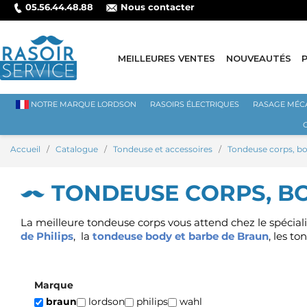
05.56.44.48.88
Nous contacter
MEILLEURES VENTES
NOUVEAUTÉS
NOTRE MARQUE LORDSON
RASOIRS ÉLECTRIQUES
RASAGE MÉC
Accueil
Catalogue
Tondeuse et accessoires
Tondeuse corps, 
TONDEUSE CORPS, 
La meilleure tondeuse corps vous attend chez le spéciali
de Philips
,
la
tondeuse body et barbe de Braun
, les t
Marque
braun
lordson
philips
wahl