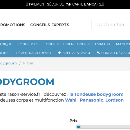
PAIEMENT SÉCURISÉ PAR CARTE BANCAIRE
PROMOTIONS
CONSEILS EXPERTS
ANIQUE
TONDEUSES
TONDEUSE CHIEN, TONDEUSE ANIMAUX
MANUCU
OPINEL
RÉVEIL, RADIO RÉVEIL
SPÉCIAL VOYAGE
FORFAIT RÉVISIO
bodygroom
Filtrer
BODYGROOM
ste rasoir-service.fr découvrez :
la tondeuse bodygroom
ondeuses corps et multifonction
Wahl
,
Panasonic
,
Lordson
Prix