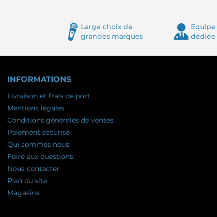
Large choix de
Equipe 
grandes marques
dédiée
INFORMATIONS
Livraison et frais de port
Mentions légales
Conditions générales de ventes
Paiement sécurisé
Qui sommes nous
Foire aux questions
Nous contacter
Plan du site
Magasins