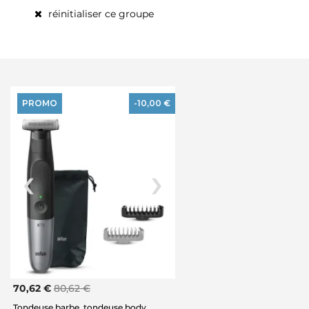
réinitialiser ce groupe
PROMO
-10,00 €
70,62 €
80,62 €
Tondeuse barbe, tondeuse body