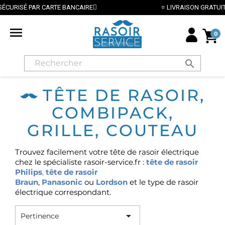
PAR CARTE BANCAIRE
⭐ LIVRAISON GRATUITE EN FRAN

0
search
TÊTE DE RASOIR,
COMBIPACK,
GRILLE, COUTEAU
Trouvez facilement votre tête de rasoir électrique
chez le spécialiste rasoir-service.fr :
tête de rasoir
Philips
,
tête de rasoir
Braun
,
Panasonic
ou
Lordson
et le type de rasoir
électrique correspondant.

Pertinence