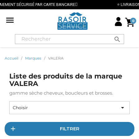
 SÉCURISÉ PAR CARTE BANCAIRE
⭐ LIVRAISON GRATUI

0
search
Accueil
Marques
VALERA
Liste des produits de la marque
VALERA
gamme sèche cheveux, boucleurs et brosses.

Choisir
FILTRER