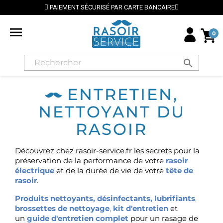
PAIEMENT SÉCURISÉ PAR CARTE BANCAIRE

0
search
ENTRETIEN,
NETTOYANT DU
RASOIR
Découvrez chez rasoir-service.fr les secrets pour la
préservation de la performance de votre
rasoir
électrique
et de la durée de vie de votre
tête de
rasoir
.
Produits nettoyants, désinfectants, lubrifiants
,
brossettes de nettoyage
,
kit d'entretien
et
un
guide d'entretien complet
pour un rasage de