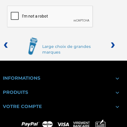
‹
›
Large choix de grandes
marques

INFORMATIONS

PRODUITS

VOTRE COMPTE