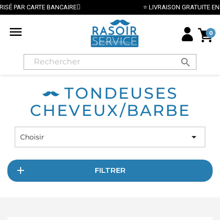
R CARTE BANCAIRE
⭐ LIVRAISON GRATUITE EN FRANCE

0
search
TONDEUSES
CHEVEUX/BARBE

Choisir
FILTRER