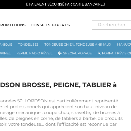
PAIEMENT SÉCURISÉ PAR CARTE BANCAIRE
PROMOTIONS
CONSEILS EXPERTS
ANIQUE
TONDEUSES
TONDEUSE CHIEN, TONDEUSE ANIMAUX
MANUCU
OPINEL
RÉVEIL, RADIO RÉVEIL
SPÉCIAL VOYAGE
FORFAIT RÉVISIO
ORDSON BROSSE, PEIGNE, TABLIER à
les années 50, LORDSON est particulièrement représenté
iers et professionnels qui apprécient son haut niveau de
rasage mécanique : coupe chou, shavette, de brosses à
illes, de peignes en corne, de tabliers à barbe, de produits
oir, votre tondeuse… dont l’efficacité est reconnue par