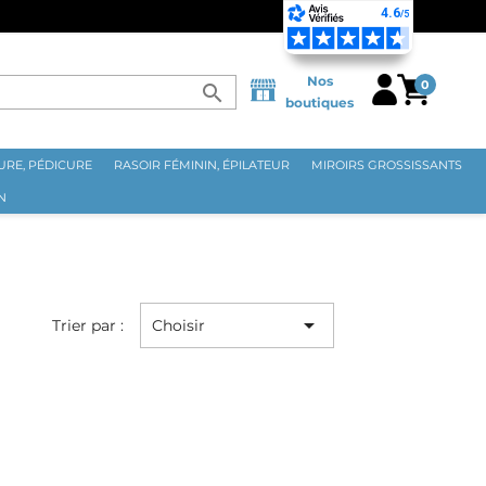
Nos
0
search
boutiques
RE, PÉDICURE
RASOIR FÉMININ, ÉPILATEUR
MIROIRS GROSSISSANTS
N

Trier par :
Choisir