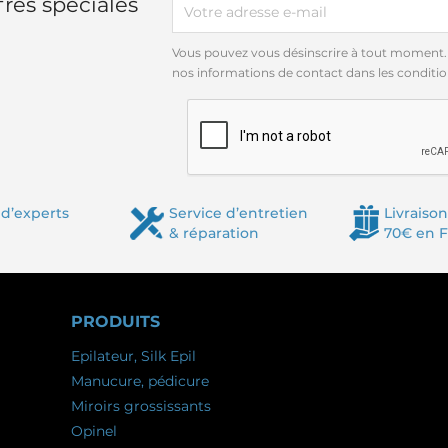
res spéciales
Vous pouvez vous désinscrire à tout moment.
nos informations de contact dans les conditions
d’experts
Service d’entretien
Livraison
& réparation
70€ en 
PRODUITS
Epilateur, Silk Epil
Manucure, pédicure
Miroirs grossissants
Opinel