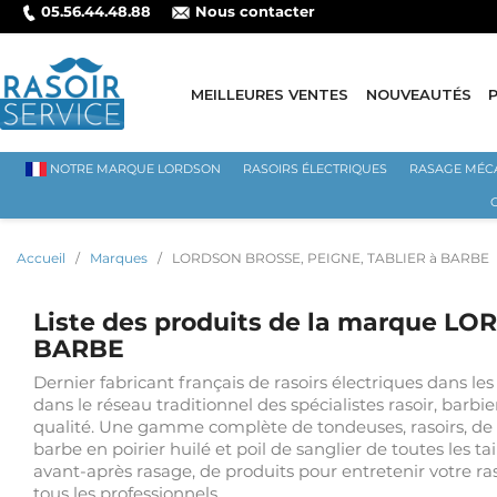
05.56.44.48.88
Nous contacter
MEILLEURES VENTES
NOUVEAUTÉS
NOTRE MARQUE LORDSON
RASOIRS ÉLECTRIQUES
RASAGE MÉC
Accueil
Marques
LORDSON BROSSE, PEIGNE, TABLIER à BARBE
Liste des produits de la marque L
BARBE
Dernier fabricant français de rasoirs électriques dans 
dans le réseau traditionnel des spécialistes rasoir, barb
qualité. Une gamme complète de tondeuses, rasoirs, de 
barbe en poirier huilé et poil de sanglier de toutes les ta
avant-après rasage, de produits pour entretenir votre ras
tous les professionnels.