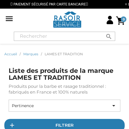
ARTE BANCAIRE
⭐ LIVRAISON GRATUITE EN FRANCE MÉ

0
search
Accueil
Marques
LAMES ET TRADITION
Liste des produits de la marque
LAMES ET TRADITION
Produits pour la barbe et rasage traditionnel :
fabriqués en France et 100% naturels

Pertinence
FILTRER