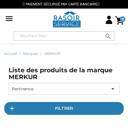
EMENT SÉCURISÉ PAR CARTE BANCAIRE
⭐ LIVRAISON 

0
search
Accueil
Marques
MERKUR
Liste des produits de la marque
MERKUR

Pertinence
FILTRER