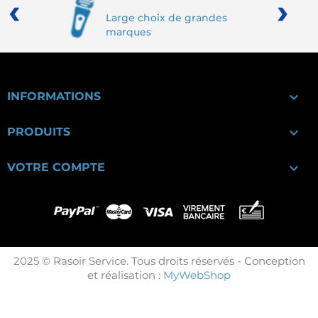
‹
›
Large choix de grandes
marques

INFORMATIONS

PRODUITS

VOTRE COMPTE
2025 © Rasoir Service. Tous droits réservés - Conception
et réalisation :
MyWebShop