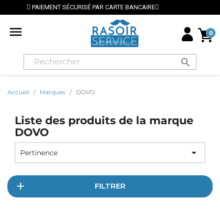
 BANCAIRE
⭐ LIVRAISON GRATUITE EN FRANCE MÉTRO

0
search
Accueil
Marques
DOVO
Liste des produits de la marque
DOVO

Pertinence
FILTRER