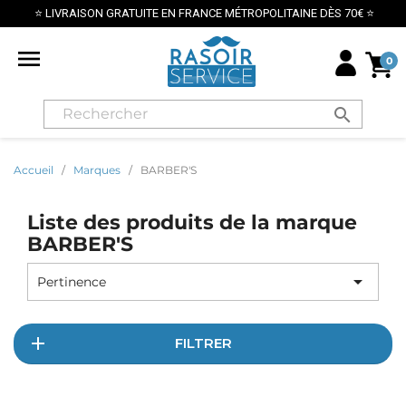
⭐ LIVRAISON GRATUITE EN FRANCE MÉTROPOLITAINE DÈS 70€ ⭐

0
search
Accueil
Marques
BARBER'S
Liste des produits de la marque
BARBER'S

Pertinence
FILTRER