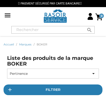
PAIEMENT SÉCURISÉ PAR CARTE BANCAIRE
⭐ LIVRAI

0
search
Accueil
Marques
BOKER
Liste des produits de la marque
BOKER

Pertinence
FILTRER