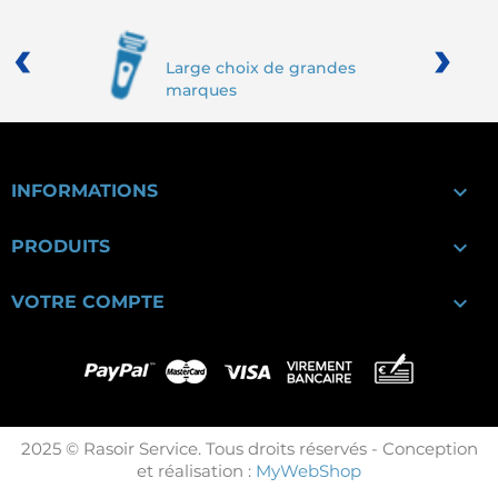
‹
›
Large choix de grandes
marques

INFORMATIONS

PRODUITS

VOTRE COMPTE
2025 © Rasoir Service. Tous droits réservés - Conception
et réalisation :
MyWebShop