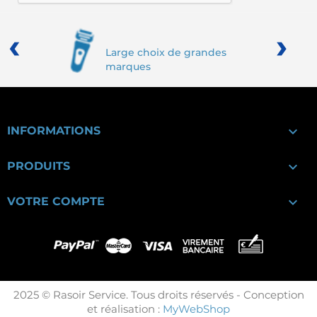
‹
›
Large choix de grandes
marques

INFORMATIONS

PRODUITS

VOTRE COMPTE
2025 © Rasoir Service. Tous droits réservés - Conception
et réalisation :
MyWebShop