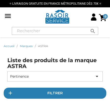
⭐ LIVRAISON GRATUITE EN FRANCE MÉTROPOLITAINE DÈS 70€ ⭐

0
search
Accueil
Marques
ASTRA
Liste des produits de la marque
ASTRA

Pertinence
FILTRER