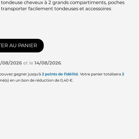
 tondeuse cheveux à 2 grands compartiments, poches
 transporter facilement tondeuses et accessoires
ER AU PANIER
2/08/2026
et le
14/08/2026
.
 pouvez gagner jusqu'à
2
points de fidélité
. Votre panier totalisera
2
mé(s) en un bon de réduction de
0,40 €
.