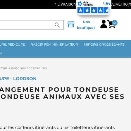
Nos
0
search
boutiques
RE, PÉDICURE
RASOIR FÉMININ, ÉPILATEUR
MIROIRS GROSSISSANTS
N
maux avec ses accessoires
UPE - LORDSON
RANGEMENT POUR TONDEUSE
TONDEUSE ANIMAUX AVEC SES
ur les coiffeurs itinérants ou les toiletteurs itinérants