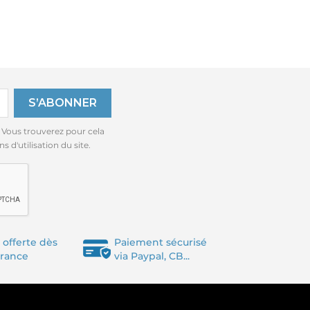
 Vous trouverez pour cela
 d'utilisation du site.
 offerte dès
Paiement sécurisé
France
via Paypal, CB...