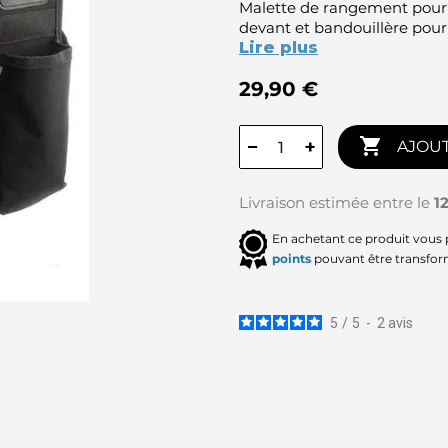
Malette de rangement pour
devant et bandouillère pour
Lire plus
29,90 €

−
+
AJOUT
Livraison estimée entre le
1
En achetant ce produit vous
points
pouvant être transfor
5
/
5
-
2
avis