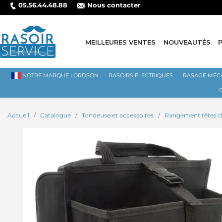
05.56.44.48.88
Nous contacter
MEILLEURES VENTES
NOUVEAUTÉS
NOTRE MARQUE LORDSON
RASOIRS ÉLECTRIQUES
RASAGE MÉC
Accueil
Catalogue
Tondeuse et accessoires
Rangement têtes 