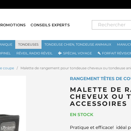
⭐ LIVRAISON GRATUITE EN FRANCE MÉTROPOLITAINE DÈS 70€ ⭐
PROMOTIONS
CONSEILS EXPERTS
ANIQUE
TONDEUSES
TONDEUSE CHIEN, TONDEUSE ANIMAUX
MANUCU
OPINEL
RÉVEIL, RADIO RÉVEIL
SPÉCIAL VOYAGE
FORFAIT RÉVISIO
de coupe
Malette de rangement pour tondeuse cheveux ou tondeuse ani
RANGEMENT TÊTES DE CO
MALETTE DE 
CHEVEUX OU 
ACCESSOIRES
EN STOCK
Pratique et efficace! idéal po