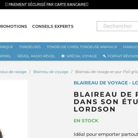
⭐ LIVRAISON GRATUITE EN FRANCE MÉTROPOL
PROMOTIONS
CONSEILS EXPERTS
ANIQUE
TONDEUSES
TONDEUSE CHIEN, TONDEUSE ANIMAUX
MANUCU
OPINEL
RÉVEIL, RADIO RÉVEIL
SPÉCIAL VOYAGE
FORFAIT RÉVISIO
reaux de rasage
Blaireau de voyage
Blaireau de rasage en pur Poil gri
BLAIREAU DE VOYAGE - 
BLAIREAU DE 
DANS SON ÉTUI
LORDSON
EN STOCK
Idéal pour emporter partout