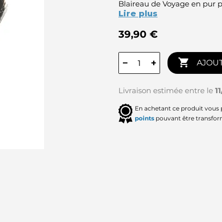
Blaireau de Voyage en pur po
Lire plus
39,90 €

−
+
AJOUT
Livraison estimée entre le
1
En achetant ce produit vous
points
pouvant être transfor