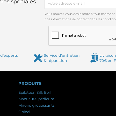
res spéciales
Vous pouvez vous désinscrire à tout moment.
nos informations de contact dans les conditions
d’experts
Service d’entretien
Livraison
& réparation
70€ en 
PRODUITS
Epilateur, Silk Epil
Manucure, pédicure
Miroirs grossissants
Opinel