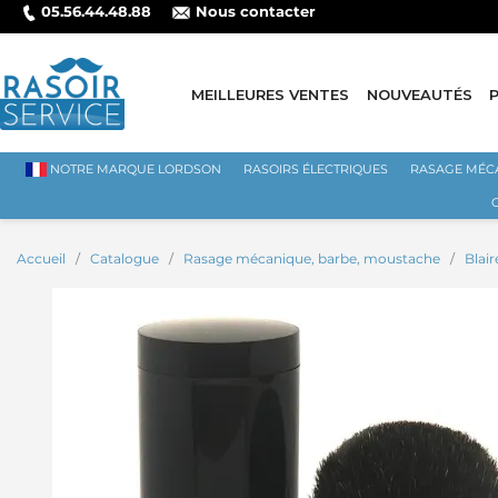
05.56.44.48.88
Nous contacter
MEILLEURES VENTES
NOUVEAUTÉS
NOTRE MARQUE LORDSON
RASOIRS ÉLECTRIQUES
RASAGE MÉC
Accueil
Catalogue
Rasage mécanique, barbe, moustache
Blai