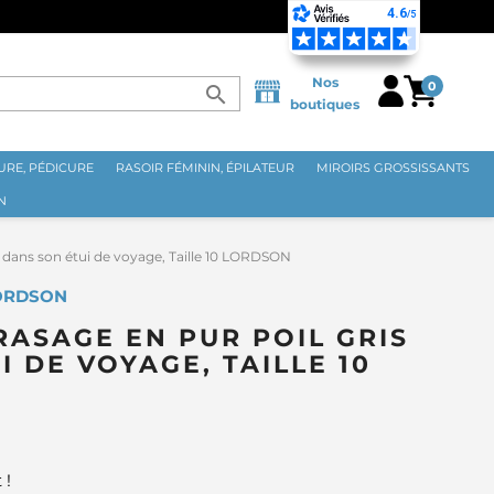
ITAINE DÈS 70€ ⭐
Nos
0
search
boutiques
RE, PÉDICURE
RASOIR FÉMININ, ÉPILATEUR
MIROIRS GROSSISSANTS
N
s dans son étui de voyage, Taille 10 LORDSON
LORDSON
RASAGE EN PUR POIL GRIS
 DE VOYAGE, TAILLE 10
 !