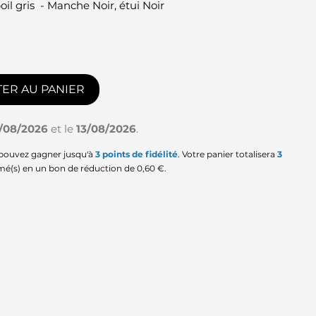
il gris - Manche Noir, étui Noir
ER AU PANIER
1/08/2026
et le
13/08/2026
.
 pouvez gagner jusqu'à
3
points de fidélité
. Votre panier totalisera
3
mé(s) en un bon de réduction de
0,60 €
.