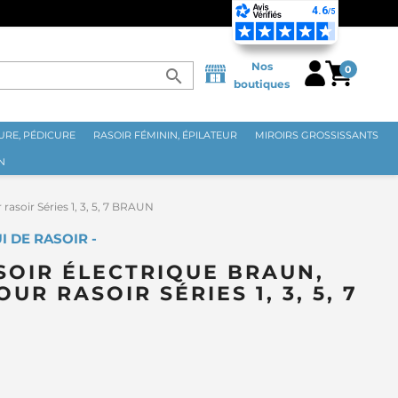
Nos
0
search
boutiques
RE, PÉDICURE
RASOIR FÉMININ, ÉPILATEUR
MIROIRS GROSSISSANTS
N
rasoir Séries 1, 3, 5, 7 BRAUN
 DE RASOIR -
SOIR ÉLECTRIQUE BRAUN,
UR RASOIR SÉRIES 1, 3, 5, 7