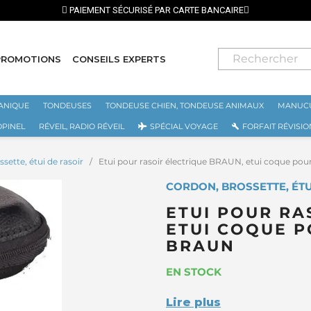
PAIEMENT SÉCURISÉ PAR CARTE BANCAIRE
PROMOTIONS
CONSEILS EXPERTS
ANIQUE
TONDEUSES
TONDEUSE CHIEN, TONDEUSE ANIMAUX
MANUCU
OPINEL
RÉVEIL, RADIO RÉVEIL
SPÉCIAL VOYAGE
FORFAIT RÉVISIO
sette, étui de rasoir
Etui pour rasoir électrique BRAUN, etui coque pour 
CORDON, BROSSETTE, ÉTUI
ETUI POUR RA
ETUI COQUE PO
BRAUN
EN STOCK
Lire plus