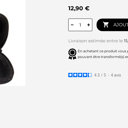
12,90 €

−
+
AJOUT
Livraison estimée entre le
1
En achetant ce produit vous
pouvant être transformé(s) 
4.3
/
5
-
4
avis