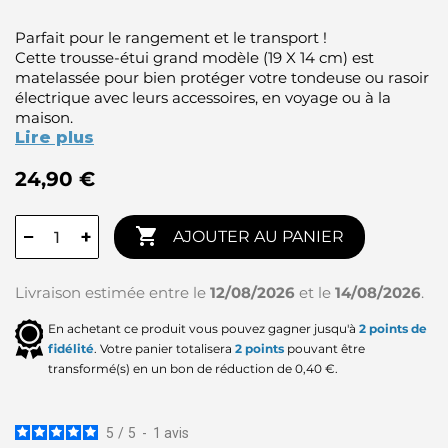
Parfait pour le rangement et le transport !
Cette trousse-étui grand modèle (19 X 14 cm) est
matelassée pour bien protéger votre tondeuse ou rasoir
électrique avec leurs accessoires, en voyage ou à la
maison.
Lire plus
24,90 €

−
+
AJOUTER AU PANIER
Livraison estimée entre le
12/08/2026
et le
14/08/2026
.
En achetant ce produit vous pouvez gagner jusqu'à
2
points de
fidélité
. Votre panier totalisera
2
points
pouvant être
transformé(s) en un bon de réduction de
0,40 €
.
5
/
5
-
1
avis