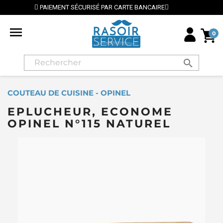
SÉ PAR CARTE BANCAIRE
⭐ LIVRAISON GRATUITE EN 

0
search
COUTEAU DE CUISINE - OPINEL
EPLUCHEUR, ECONOME
OPINEL N°115 NATUREL