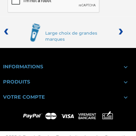
‹
›
Large choix de grandes
marques

INFORMATIONS

PRODUITS

VOTRE COMPTE