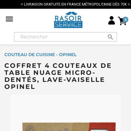
⭐ LIVRAISON GRATUITE EN FRANCE MÉTROPOLITAINE DÈS 70€ ⭐

0
search
COUTEAU DE CUISINE - OPINEL
COFFRET 4 COUTEAUX DE
TABLE NUAGE MICRO-
DENTÉS, LAVE-VAISELLE
OPINEL