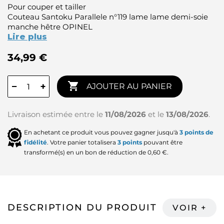
Pour couper et tailler
Couteau Santoku Parallele n°119 lame lame demi-soie
manche hêtre OPINEL
Lire plus
34,99 €

−
+
AJOUTER AU PANIER
Livraison estimée entre le
11/08/2026
et le
13/08/2026
.
En achetant ce produit vous pouvez gagner jusqu'à
3
points de
fidélité
. Votre panier totalisera
3
points
pouvant être
transformé(s) en un bon de réduction de
0,60 €
.
DESCRIPTION DU PRODUIT