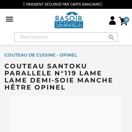
NT SÉCURISÉ PAR CARTE BANCAIRE
⭐ LIVRAISON GRAT

0
search
COUTEAU DE CUISINE - OPINEL
COUTEAU SANTOKU
PARALLELE N°119 LAME
LAME DEMI-SOIE MANCHE
HÊTRE OPINEL