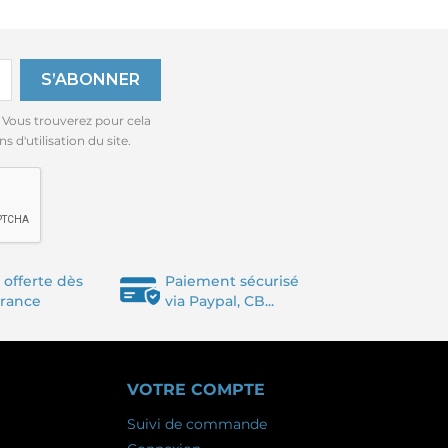
 Vous trouverez pour cela
 d'utilisation du site.
 offerte dès
Paiement sécurisé
France
via Paypal, CB...
VOTRE COMPTE
Suivi de commande