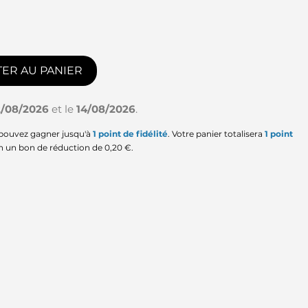
ER AU PANIER
2/08/2026
et le
14/08/2026
.
 pouvez gagner jusqu'à
1
point de fidélité
. Votre panier totalisera
1
point
en un bon de réduction de
0,20 €
.