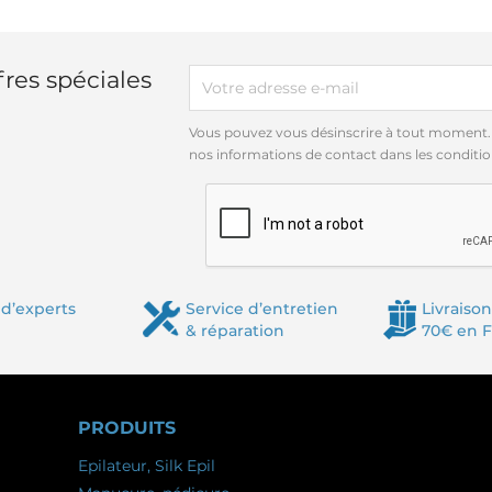
res spéciales
Vous pouvez vous désinscrire à tout moment.
nos informations de contact dans les conditions
d’experts
Service d’entretien
Livraison
& réparation
70€ en 
PRODUITS
Epilateur, Silk Epil