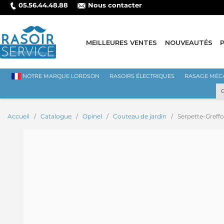
05.56.44.48.88
Nous contacter
⭐ LIVRAISON GRATUITE EN FRAN
MEILLEURES VENTES
NOUVEAUTÉS
NOTRE MARQUE LORDSON
RASOIRS ÉLECTRIQUES
RASAGE MÉC
Accueil
Catalogue
Opinel
Couteau de jardin
Serpette-Greff