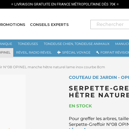
CE MÉTROPOLITAINE DÈS 70€ ⭐
PROMOTIONS
CONSEILS EXPERTS
ANIQUE
TONDEUSES
TONDEUSE CHIEN, TONDEUSE ANIMAUX
MANUCU
OPINEL
RÉVEIL, RADIO RÉVEIL
SPÉCIAL VOYAGE
FORFAIT RÉVISIO
oir N°08 OPINEL manche hêtre naturel lame inox courbe 8cm
COUTEAU DE JARDIN - OP
SERPETTE-GRE
HÊTRE NATUR
EN STOCK
Pour greffer les arbres, taill
Serpette-Greffoir N°08 OP