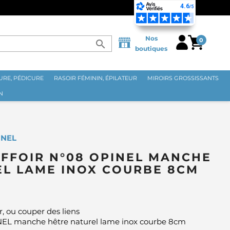
Nos
0
search
boutiques
RE, PÉDICURE
RASOIR FÉMININ, ÉPILATEUR
MIROIRS GROSSISSANTS
N
INEL
FFOIR N°08 OPINEL MANCHE
EL LAME INOX COURBE 8CM
er, ou couper des liens
INEL manche hêtre naturel lame inox courbe 8cm