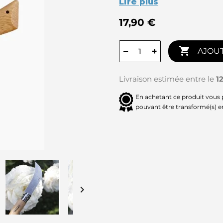
Lire plus
17,90 €

−
+
AJOUT
Livraison estimée entre le
1
En achetant ce produit vous
pouvant être transformé(s) 
