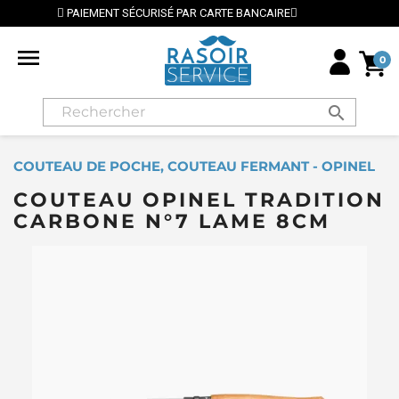
ÉCURISÉ PAR CARTE BANCAIRE
⭐ LIVRAISON GRATUIT

0
search
COUTEAU DE POCHE, COUTEAU FERMANT - OPINEL
COUTEAU OPINEL TRADITION
CARBONE N°7 LAME 8CM