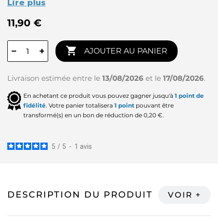
Lire plus
11,90 €

−
+
AJOUTER AU PANIER
Livraison estimée entre le
13/08/2026
et le
17/08/2026
.
En achetant ce produit vous pouvez gagner jusqu'à
1
point de
fidélité
. Votre panier totalisera
1
point
pouvant être
transformé(s) en un bon de réduction de
0,20 €
.
5
/
5
-
1
avis
DESCRIPTION DU PRODUIT