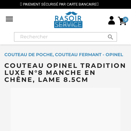
T SÉCURISÉ PAR CARTE BANCAIRE
⭐ LIVRAISON GRAT

0
search
COUTEAU DE POCHE, COUTEAU FERMANT - OPINEL
COUTEAU OPINEL TRADITION
LUXE N°8 MANCHE EN
CHÊNE, LAME 8.5CM