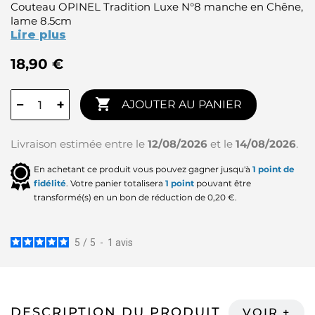
Couteau OPINEL Tradition Luxe N°8 manche en Chêne,
lame 8.5cm
Lire plus
18,90 €

−
+
AJOUTER AU PANIER
Livraison estimée entre le
12/08/2026
et le
14/08/2026
.
En achetant ce produit vous pouvez gagner jusqu'à
1
point de
fidélité
. Votre panier totalisera
1
point
pouvant être
transformé(s) en un bon de réduction de
0,20 €
.
5
/
5
-
1
avis
DESCRIPTION DU PRODUIT