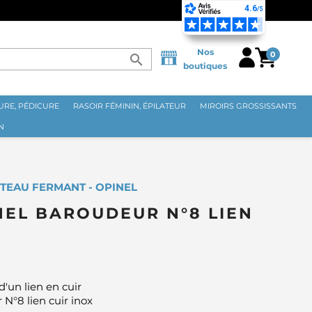
NCE MÉTROPOLITAINE DÈS 70€ ⭐
Nos
0
search
boutiques
RE, PÉDICURE
RASOIR FÉMININ, ÉPILATEUR
MIROIRS GROSSISSANTS
N
TEAU FERMANT - OPINEL
EL BAROUDEUR N°8 LIEN
'un lien en cuir
°8 lien cuir inox