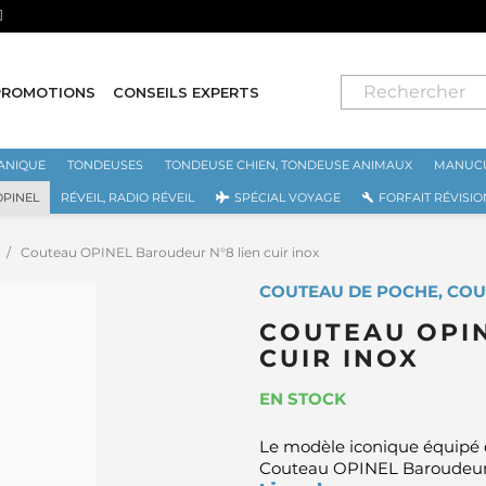
⭐ LIVRAISON GRATUITE EN FRA
PROMOTIONS
CONSEILS EXPERTS
ANIQUE
TONDEUSES
TONDEUSE CHIEN, TONDEUSE ANIMAUX
MANUCU
OPINEL
RÉVEIL, RADIO RÉVEIL
SPÉCIAL VOYAGE
FORFAIT RÉVISIO
Couteau OPINEL Baroudeur N°8 lien cuir inox
COUTEAU DE POCHE, COU
COUTEAU OPIN
CUIR INOX
EN STOCK
Le modèle iconique équipé d
Couteau OPINEL Baroudeur N