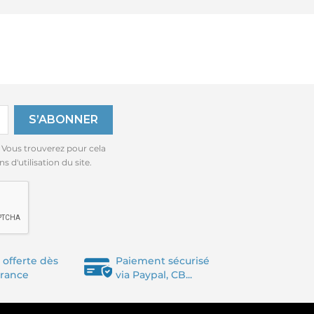
 Vous trouverez pour cela
 d'utilisation du site.
 offerte dès
Paiement sécurisé
France
via Paypal, CB...