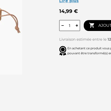
Lire plus
14,99 €

−
+
AJOUT
Livraison estimée entre le
1
En achetant ce produit vous
pouvant être transformé(s) 