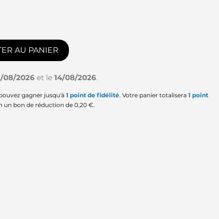
ER AU PANIER
2/08/2026
et le
14/08/2026
.
 pouvez gagner jusqu'à
1
point de fidélité
. Votre panier totalisera
1
point
en un bon de réduction de
0,20 €
.